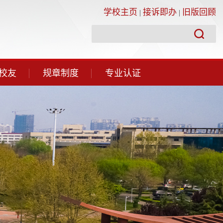
学校主页
接诉即办
旧版回顾
|
|
校友
规章制度
专业认证