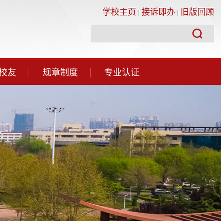
学校主页
接诉即办
旧版回顾
|
|
校友
规章制度
专业认证