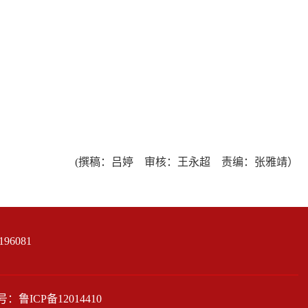
(撰稿：吕婷 审核：王永超 责编：张雅靖）
196081
序号：
鲁ICP备12014410