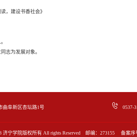
阅读，建设书香社会》
人。
位同志为发展对象。
市曲阜新区杏坛路1号
0537-3
3-2018 济宁学院版权所有 All rights Reserved 邮编：273155 备案