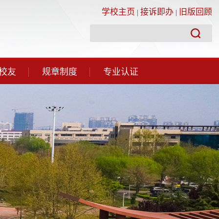
学校主页
接诉即办
旧版回顾
|
|
校友
规章制度
专业认证