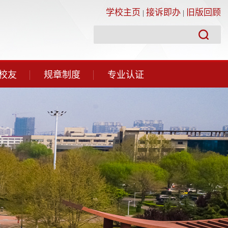
学校主页
接诉即办
旧版回顾
|
|
校友
规章制度
专业认证